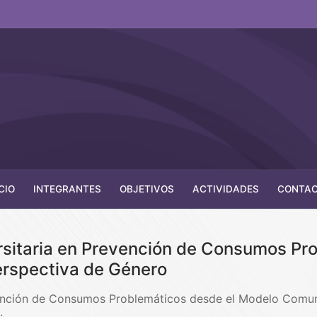
CIO
INTEGRANTES
OBJETIVOS
ACTIVIDADES
CONTA
rsitaria en Prevención de Consumos Pr
erspectiva de Género
vención de Consumos Problemáticos desde el Modelo Comuni
s:…